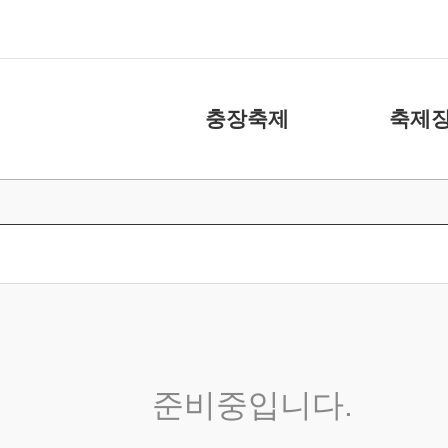
충장축제
축제장
축제소개
화장실
아카이브
주차장
캐릭터
도움 주신 분들
충장축제 위원회
준비중입니다.