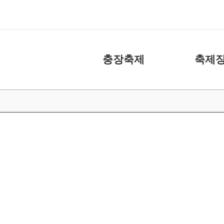
충장축제
축제장
축제소개
화장실
아카이브
주차장
캐릭터
도움 주신 분들
충장축제 위원회